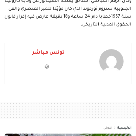
وكان الرقم القياسي السابق يملكه السيناتور عن ولاية كارولينا
الجنوبية ستروم ثورموند الذي كان مؤيّدا للميز العنصري والقى
سنة 1957خطابا دام 24 ساعة و18 دقيقة عارض فيه إقرار قانون
الحقوق المدنية التاريخي.
تونس مباشر
الرئيسية
الاولى