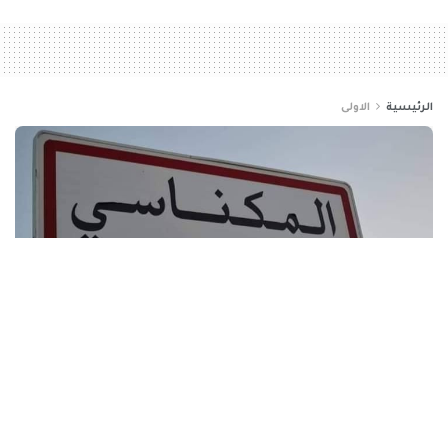
الرئيسية
الاولى
السّلامة الصحيّة: مادة
“الأنابازين” في العصبان وراء