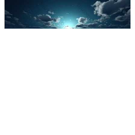
غيوم على أغلب المناطق، وبعض الأمطار على الوسط
الجوّ هذه الليلة: غيوم، أمطار
متفرقة بالوسط، وحرارة بين 20
و30 درجة
بواسطة
تونس مباشر
منذ شهرين