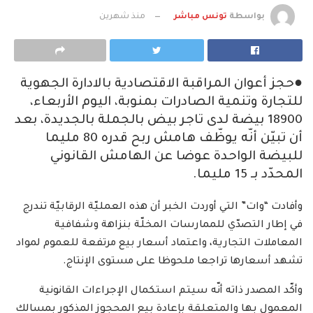
بواسطة
تونس مباشر
منذ شهرين
●حجز أعوان المراقبة الاقتصادية بالادارة الجهوية
للتجارة وتنمية الصادرات بمنوبة، اليوم الأربعاء،
18900 بيضة لدى تاجر بيض بالجملة بالجديدة، بعد
أن تبيّن أنّه يوظّف هامش ربح قدره 80 مليما
للبيضة الواحدة عوضا عن الهامش القانوني
المحدّد بـ 15 مليما.
وأفادت “وات” التي أوردت الخبر أن هذه العمليّة الرقابيّة تندرج
في إطار التصدّي للممارسات المخلّة بنزاهة وشفافية
المعاملات التجارية، واعتماد أسعار بيع مرتفعة للعموم لمواد
تشهد أسعارها تراجعا ملحوظا على مستوى الإنتاج.
وأكّد المصدر ذاته أنّه سيتم استكمال الإجراءات القانونية
المعمول بها والمتعلقة بإعادة بيع المحجوز المذكور بمسالك