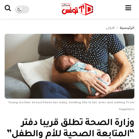
الرئيسية
الاولى
Young mother breastfeeds her baby, holding him in her arms and smiling from
happiness
وزارة الصحة تطلق قريبا دفتر
“المتابعة الصحية للأم والطفل”