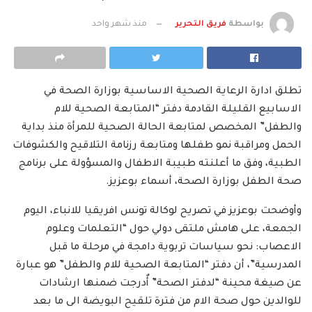
بواسطة
فريق التحرير
منذ شهر واحد
تطلق ادارة الرعاية الصحية الاساسية بوزارة الصحة في
الاسابيع القليلة القادمة دفتر “المتابعة الصحية للام
والطفل” المخصص لمتابعة الحالة الصحية للمرأة منذ بداية
الحمل ومراقبة نمو طفلها ومتابعة رزنامة التلاقيح والكشوفات
الطبية، وفق ما أعلنته طبيبة الاطفال والمسؤولة على برنامج
صحة الطفل بوزارة الصحة، أسماء بوعزيز.
وأوضحت بوعزيز في تصريح لوكالة تونس افريقيا للانباء، اليوم
الجمعة، على هامش ملتقى دولي حول “التعلمات وعلوم
الاعصاب: نحو سياسات تربوية دامجة في مرحلة ما قبل
المدرسية”، أن دفتر “المتابعة الصحية للام والطفل” هو عبارة
عن صيغة محينة “لدفتر الصحة” أٌدرجت ضمنها ارشادات
للوالدين حول صحة الام من فترة تلقيح البويضة الى ما بعد