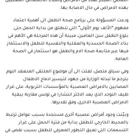
التقصي المبكر لعدد من الامراض وأطباء الاختصاص المعنيين
بهذه الامراض في حال الاصابة بها.
ودعت المسؤولة على برنامج صحة الطفل الى أهمية اعتماد
مفهوم “الألف يوم الأولى” التي تنطلق من بداية الحمل حتى
بلوغ الطفل سن العامين، مبينة أن هذه المرحلة هي الأهم في
بناء الصحة الجسدية والعقلية والنفسية للطفل والاستثمار
فيها عبر متابعة صحة الام والطفل هو استثمار في الصحة
العامة.
وفي سياق متصل، لفتت الى أن موضوع الملتقى المنعقد اليوم
يترجم ما تبذله الوزارة من جهود لتيسير ادماج الاطفال
المصابين بالامراض العصبية بالمؤسسات التربوية، على غرار
طيف التوحد الذي يعد الاكثر انتشارا في تونس مقارنة ببقية
الامراض العصبية الاخرى، وفق تقديرها.
وبيّنت وجود أمراض عصبية أخرى مستجدة بسبب عوامل ترتبط
بالمحيط الخارجي للطفل بداية من فترة الحمل على غرار
التسممات التي تعيق التطور المعرفي للطفل بسبب نقص في