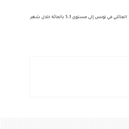
يذكر أن هذه المؤشرات القطاعية تأتي في وقت تراجعت فيه نسبة التضخم العام الإجمالية عند الاستهلاك العائلي في تونس إلى مستوى 5.3 بالمائة خلال شهر