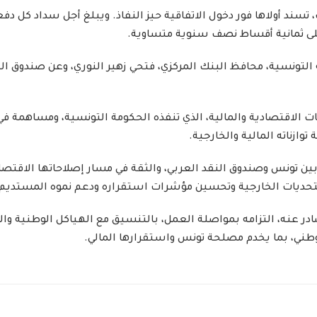
سند أولاها فور دخول الاتفاقية حيز النفاذ. ويبلغ أجل سداد كل دف
ى ثمانية أقساط نصف سنوية متساوية.
ة التونسية، محافظ البنك المركزي، فتحي زهير النوري، وعن صندوق ال
حات الاقتصادية والمالية، الذي تنفذه الحكومة التونسية، ومساهمة ف
وازناته المالية والخارجية.
ن تونس وصندوق النقد العربي، والثقة في مسار إصلاحاتها الاقتصادي
لتحديات الخارجية وتحسين مؤشرات استقراره ودعم نموه المستديم.
صادر عنه، التزامه بمواصلة العمل، بالتنسيق مع الهياكل الوطنية وا
الوطني، بما يخدم مصلحة تونس واستقرارها المالي.