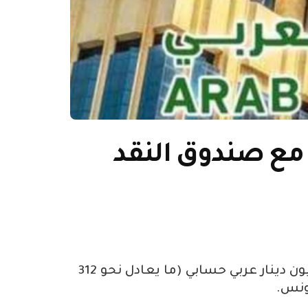
 مع صندوق النقد
ابرمت تونس اتفاقية القرض الممتد الاول، مع صندوق النقد العربي بقيمة 700 .76 مليون دينار عربي حسابي (ما يعادل نحو 312
تونس.