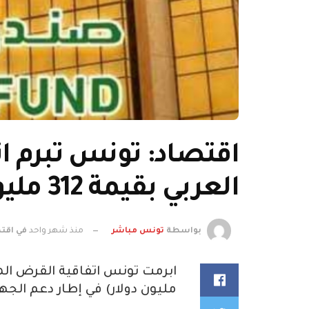
اقتصاد: تونس تبرم ا
العربي بقيمة 312 مليون دولار
بواسطة
تونس مباشر
منذ شهر واحد
في
اقت
مليون دولار) في إطار دعم الجهو