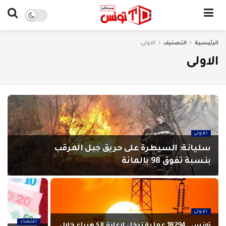
الرئيسية
التصنيف
الاولى
الاولى
الاولى
سليانة: السيطرة على حريق جبل المرقب
بنسبة تفوق 98 بالمائة
الاولى
اقتصاد
تونس.. 18294 عملية تدخل لإعادة الكهرباء خلال