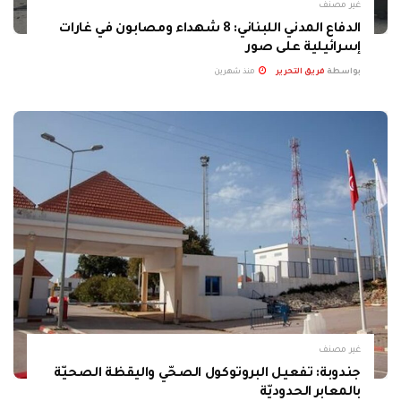
غير مصنف
الدفاع المدني اللبناني: 8 شهداء ومصابون في غارات
إسرائيلية على صور
بواسطة
فريق التحرير
منذ شهرين
غير مصنف
جندوبة: تفعيل البروتوكول الصحّي واليقظة الصحيّة
بالمعابر الحدوديّة