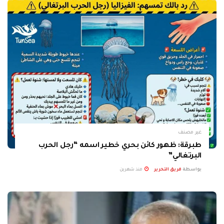
غير مصنف
طبرقة: ظهور كائن بحري خطير اسمه “رجل الحرب
البرتغالي”
بواسطة
فريق التحرير
منذ شهرين