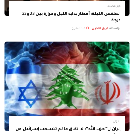
غير مصنف
الطقس الليلة: أمطار بداية الليل وحرارة بين 23 و33
درجة
بواسطة
فريق التحرير
منذ شهرين
الاولى
إيران ل”حزب الله”: لا اتفاق ما لم تنسحب إسرائيل من