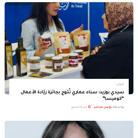
الاولى
سيدي بوزيد: سناء عماري تُتوج بجائزة ريّادة الأعمال
“كوميسا”
بواسطة
تونس مباشر
منذ 4 أسابيع