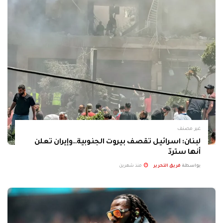
غير مصنف
لبنان: اسرائيل تقصف بيروت الجنوبية…وإيران تعلن
أنها ستردّ
بواسطة
فريق التحرير
منذ شهرين