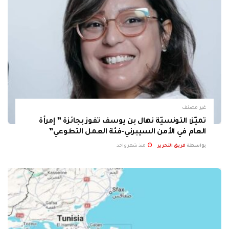
غير مصنف
تميّز: التونسيّة نهال بن يوسف تفوز بجائزة ” إمرأة
العام في الأمن السيبرني-فئة العمل التطوعي”
بواسطة
فريق التحرير
منذ شهر واحد