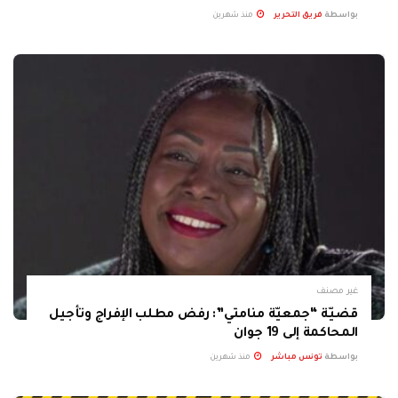
بواسطة
فريق التحرير
منذ شهرين
غير مصنف
قضيّة “جمعيّة منامتي”: رفض مطلب الإفراج وتأجيل
المحاكمة إلى 19 جوان
بواسطة
تونس مباشر
منذ شهرين