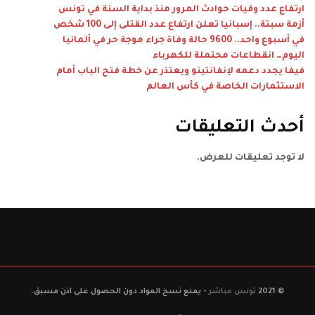
ارتفاع عدد وفيات حوادث المرور منذ بداية السنة في تونس
أزمة سبتة.. إسبانيا تعلن ارتفاع عدد القتلى إلى 100 شخص
في أسبوع واحد.. 9600 حالة وفاة جراء موجة حر في ألمانيا
اليوم… انقطاعات محتملة للكهرباء
فيفا يجدد دعمه لإنفانتينو ويعتذر عن خطة فتح الباب أمام
الاستثمارات الخاصة في كأس العالم
أحدث التعليقات
لا توجد تعليقات للعرض.
© 2021
تونس مباشر
- يمنع نسخ المواد دون الحصول على اذن مسبق.