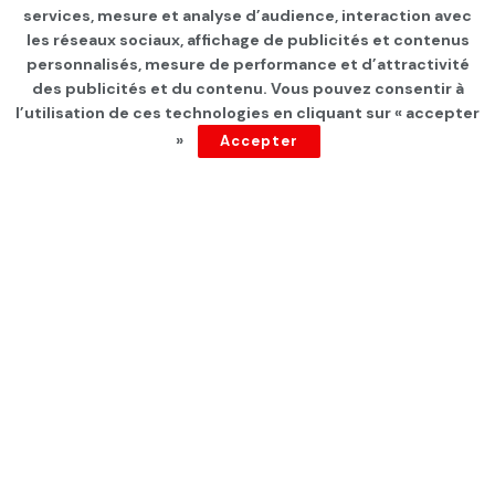
services, mesure et analyse d’audience, interaction avec
« Danger extraordinaire »: La
les réseaux sociaux, affichage de publicités et contenus
région de Valence en
personnalisés, mesure de performance et d’attractivité
des publicités et du contenu. Vous pouvez consentir à
Espagne en alerte rouge
l’utilisation de ces technologies en cliquant sur « accepter
»
Accepter
pour de fortes pluies
par
Tunisie Direct
depuis 10 mois