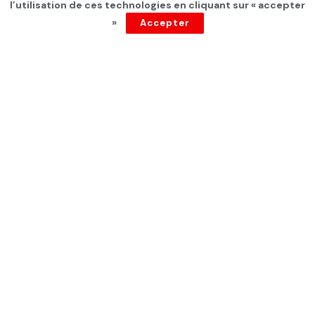
l’utilisation de ces technologies en cliquant sur « accepter
par
Tunisie Direct
depuis 1 an
»
Accepter
L’audience de la chambre d’accusation concernant
l’affaire de Sonia Dahmani, avocate et chroniqueuse, a
été reportée au 8 avril 2025, a annoncé sa sœur,
Ramla Dahmani, ce mercredi 12 mars dans un post