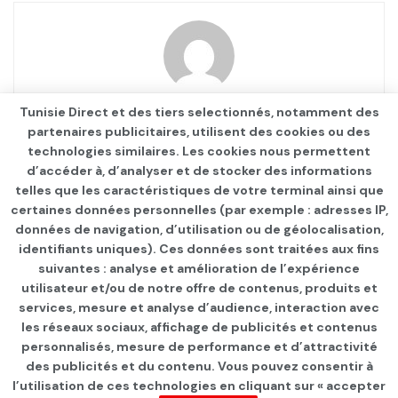
F Farès
Tunisie Direct et des tiers selectionnés, notamment des
partenaires publicitaires, utilisent des cookies ou des
technologies similaires. Les cookies nous permettent
d’accéder à, d’analyser et de stocker des informations
telles que les caractéristiques de votre terminal ainsi que
certaines données personnelles (par exemple : adresses IP,
données de navigation, d’utilisation ou de géolocalisation,
identifiants uniques). Ces données sont traitées aux fins
suivantes : analyse et amélioration de l’expérience
Page d'accueil
INTERNATIONAL
utilisateur et/ou de notre offre de contenus, produits et
services, mesure et analyse d’audience, interaction avec
Le pôle nord s’est réchauffé
les réseaux sociaux, affichage de publicités et contenus
de 50°, l’Europe attend les
personnalisés, mesure de performance et d’attractivité
des publicités et du contenu. Vous pouvez consentir à
conséquences
l’utilisation de ces technologies en cliquant sur « accepter