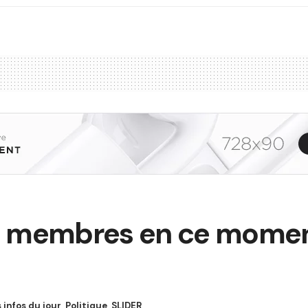
 membres en ce moment
 infos du jour
,
Politique
,
SLIDER