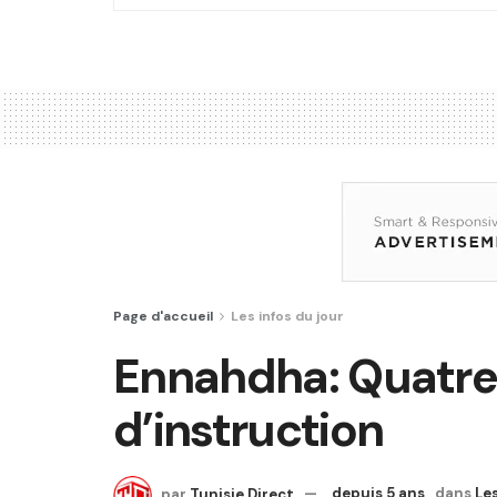
Page d'accueil
Les infos du jour
Ennahdha: Quatre
d’instruction
par
Tunisie Direct
depuis 5 ans
dans
Les