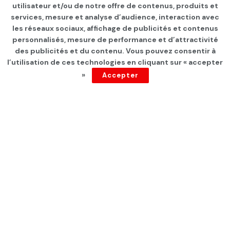
Page d'accueil
INTERNATIONAL
utilisateur et/ou de notre offre de contenus, produits et
services, mesure et analyse d’audience, interaction avec
Cessez-le-feu à Gaza:
les réseaux sociaux, affichage de publicités et contenus
« 1890 prisonniers
personnalisés, mesure de performance et d’attractivité
des publicités et du contenu. Vous pouvez consentir à
Palestiniens seront libérés »
l’utilisation de ces technologies en cliquant sur « accepter
»
Accepter
annonce l’Egypte
par
Tunisie Direct
depuis 2 ans