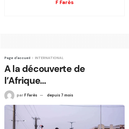
F Farès
Page d'accueil
INTERNATIONAL
A la découverte de
l’Afrique…
par
F Farès
depuis 7 mois