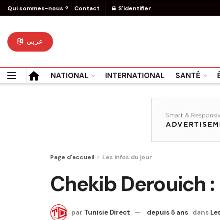
Qui sommes-nous ?
Contact
S'identifier
عربي
NATIONAL
INTERNATIONAL
SANTÉ
Page d'accueil
Les infos du jour
Chekib Derouich : l
par
Tunisie Direct
depuis 5 ans
dans
Les