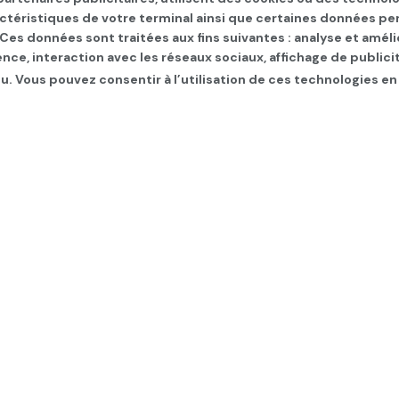
actéristiques de votre terminal ainsi que certaines données pe
. Ces données sont traitées aux fins suivantes : analyse et améli
ence, interaction avec les réseaux sociaux, affichage de publi
u. Vous pouvez consentir à l’utilisation de ces technologies en
à des élections anticip
 infos du jour
,
Politique
,
SLIDER