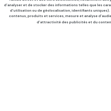
d’analyser et de stocker des informations telles que les car
d’utilisation ou de géolocalisation, identifiants uniques)
contenus, produits et services, mesure et analyse d’audi
d’attractivité des publicités et du conten
Page d'accueil
Les infos du jour
Ennahdha appelle 
par
Tunisie Direct
depuis 5 ans
dans
Les