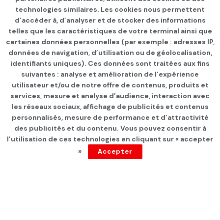
technologies similaires. Les cookies nous permettent
d’accéder à, d’analyser et de stocker des informations
telles que les caractéristiques de votre terminal ainsi que
certaines données personnelles (par exemple : adresses IP,
données de navigation, d’utilisation ou de géolocalisation,
identifiants uniques). Ces données sont traitées aux fins
suivantes : analyse et amélioration de l’expérience
Page d'accueil
Les infos du jour
utilisateur et/ou de notre offre de contenus, produits et
services, mesure et analyse d’audience, interaction avec
SNCFT: Interruption de la
les réseaux sociaux, affichage de publicités et contenus
circulation des trains sur la
personnalisés, mesure de performance et d’attractivité
des publicités et du contenu. Vous pouvez consentir à
ligne Sousse-Mahdia
l’utilisation de ces technologies en cliquant sur « accepter
»
Accepter
par
Tunisie Direct
depuis 8 mois