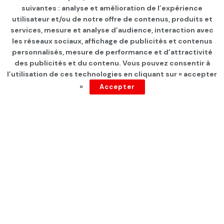
suivantes : analyse et amélioration de l’expérience
Page d'accueil
Les infos du jour
utilisateur et/ou de notre offre de contenus, produits et
services, mesure et analyse d’audience, interaction avec
Gel de l’ARP: Motion de
les réseaux sociaux, affichage de publicités et contenus
censure à l’encontre de
personnalisés, mesure de performance et d’attractivité
des publicités et du contenu. Vous pouvez consentir à
Rached Ghannouchi et
l’utilisation de ces technologies en cliquant sur « accepter
»
Accepter
Samira Chaouachi
par
Tunisie Direct
depuis 5 ans