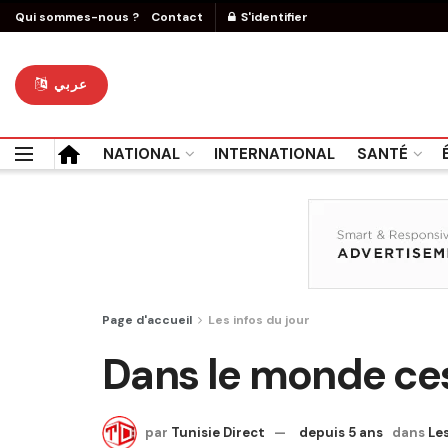
Qui sommes-nous ?
Contact
S'identifier
عربي
NATIONAL
INTERNATIONAL
SANTÉ
Page d'accueil
Les infos du jour
Dans le monde ces
par
Tunisie Direct
depuis 5 ans
dans
Les