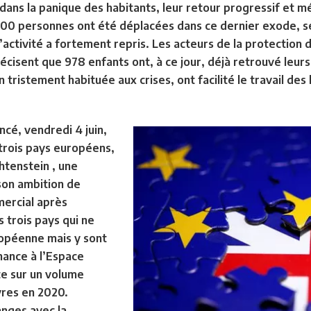
e dans la panique des habitants, leur retour progressif et mé
000 personnes ont été déplacées dans ce dernier exode, 
’activité a fortement repris. Les acteurs de la protection de
isent que 978 enfants ont, à ce jour, déjà retrouvé leur
ristement habituée aux crises, ont facilité le travail des 
cé, vendredi 4 juin,
trois pays européens,
chtenstein , une
son ambition de
ercial après
s trois pays qui ne
opéenne mais y sont
nance à l’Espace
e sur un volume
ivres en 2020.
anges avec la