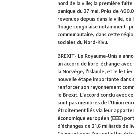
nord de la ville; la première fuit
panique du 27 mai. Près de 400.
revenues depuis dans la ville, où l
Rouge congolaise notamment- préc
communautaire, dans cette région t
sociales du Nord-Kivu.
BREXIT- Le Royaume-Unis a annon
un accord de libre-échange avec 
la Norvége, l’Islande, et le le Lie
nouvelle étape importante dans 
renforcer son rayonnement comm
le Brexit. L’accord conclu avec ce
sont pas membres de l’Union eur
étroitement liés via leur apparte
économique européen (EEE) port
d’échanges de 21,6 milliards de l
Couvrant pour l’essentiel les éch