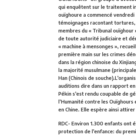
qui enquêtent sur le traitement i
ouïghoure a commencé vendredi 
témoignages racontant tortures, s
membres du « Tribunal ouïghour 
de toute autorité judiciaire et 
« machine à mensonges », recuei
première main sur les crimes dén
dans la région chinoise du Xinjiang
la majorité musulmane (principal
Han (Chinois de souche).L’organis
auditions dire dans un rapport e
Pékin s’est rendu coupable de gé
l’Humanité contre les Ouïghours 
en Chine. Elle espère ainsi attire
RDC- Environ 1.300 enfants ont ét
protection de l’enfance: du premi