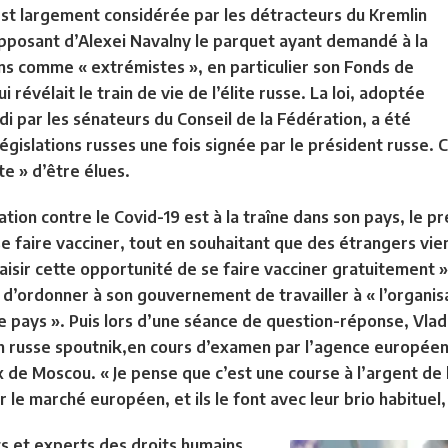
i est largement considérée par les détracteurs du Kremlin
opposant d’Alexei Navalny le parquet ayant demandé à la
ons comme « extrémistes », en particulier son Fonds de
i révélait le train de vie de l’élite russe. La loi, adoptée
i par les sénateurs du Conseil de la Fédération, a été
s législations russes une fois signée par le président russe
e » d’être élues.
ion contre le Covid-19 est à la traîne dans son pays, le p
se faire vacciner, tout en souhaitant que des étrangers vie
sir cette opportunité de se faire vacciner gratuitement »
d’ordonner à son gouvernement de travailler à « l’organis
 pays ». Puis lors d’une séance de question-réponse, Vlad
in russe spoutnik,en cours d’examen par l’agence europé
de Moscou. « Je pense que c’est une course à l’argent de l
 le marché européen, et ils le font avec leur brio habituel, 
 et experts des droits humains