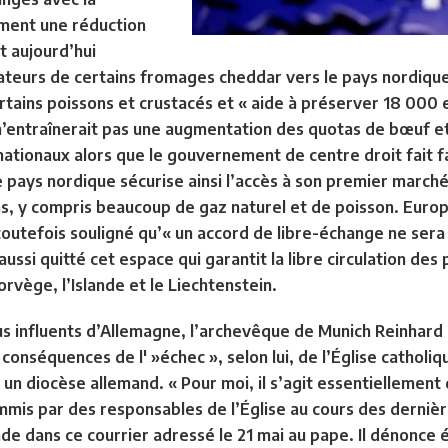
ment une réduction
t aujourd’hui
ateurs de certains fromages cheddar vers le pays nordiqu
certains poissons et crustacés et « aide à préserver 18 000
 n’entraînerait pas une augmentation des quotas de bœuf et
nationaux alors que le gouvernement de centre droit fait fa
pays nordique sécurise ainsi l’accès à son premier march
, y compris beaucoup de gaz naturel et de poisson. Europh
toutefois souligné qu’« un accord de libre-échange ne sera 
aussi quitté cet espace qui garantit la libre circulation d
orvège, l’Islande et le Liechtenstein.
lus influents d’Allemagne, l’archevêque de Munich Reinhar
 conséquences de l' »échec », selon lui, de l’Église catholi
 un diocèse allemand. « Pour moi, il s’agit essentiellement 
is par des responsables de l’Église au cours des dernière
e dans ce courrier adressé le 21 mai au pape. Il dénonce 