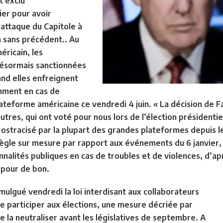
t exclu
ier pour avoir
’attaque du Capitole à
n sans précédent.. Au
éricain, les
désormais sanctionnées
and elles enfreignent
amment en cas de
plateforme américaine ce vendredi 4 juin. « La décision de F
res, qui ont voté pour nous lors de l’élection présidentie
ostracisé par la plupart des grandes plateformes depuis l
règle sur mesure par rapport aux événements du 6 janvier, 
nnalités publiques en cas de troubles et de violences, d’a
 pour de bon.
ulgué vendredi la loi interdisant aux collaborateurs
e participer aux élections, une mesure décriée par
e la neutraliser avant les législatives de septembre. A