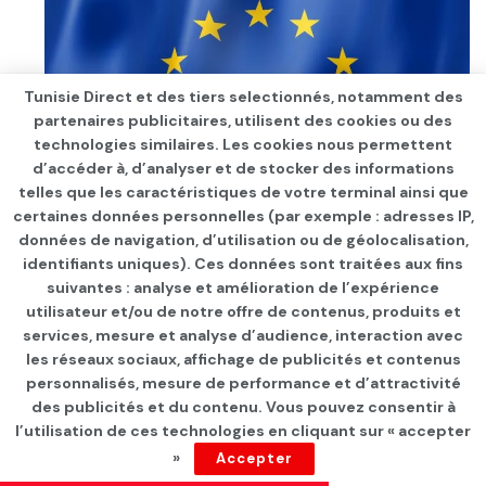
Tunisie Direct et des tiers selectionnés, notamment des
partenaires publicitaires, utilisent des cookies ou des
technologies similaires. Les cookies nous permettent
d’accéder à, d’analyser et de stocker des informations
telles que les caractéristiques de votre terminal ainsi que
certaines données personnelles (par exemple : adresses IP,
données de navigation, d’utilisation ou de géolocalisation,
identifiants uniques). Ces données sont traitées aux fins
UE TAXATION – S
ous la pression des Etats-Unis,
suivantes : analyse et amélioration de l’expérience
l’Union européenne annonce le gel de son projet de
utilisateur et/ou de notre offre de contenus, produits et
taxe Gafa. « La réussite de ce processus nécessitera
services, mesure et analyse d’audience, interaction avec
une dernière impulsion de la part de toutes les
les réseaux sociaux, affichage de publicités et contenus
personnalisés, mesure de performance et d’attractivité
parties, et la Commission s’est engagée à se
des publicités et du contenu. Vous pouvez consentir à
concentrer sur cet effort. C’est pourquoi nous avons
l’utilisation de ces technologies en cliquant sur « accepter
décidé de mettre en pause notre travail sur une
»
Accepter
proposition de taxe numérique », a déclaré ce lundi 12