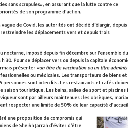
ties sans scrupules», en assurant que la lutte contre ce
s priorités de son programme d’action.
 vague de Covid, les autorités ont décidé d’élargir, depuis
 restreindre les déplacements vers et depuis trois
u nocturne, imposé depuis fin décembre sur l’ensemble du pa
 h 30. Pour se déplacer vers ou depuis la capitale économiq
ormais présenter
«un titre de vaccination ou un titre administr
fessionnelles ou médicales. Les transporteurs de biens 
personnes sont interdits. Les restaurants et cafés doivent
e saison touristique. Les bains, salles de sport et piscines 
vigueur sont par ailleurs maintenues : les obsèques, mariag
vent respecter une limite de 50% de leur capacité d’accueil
éré une proposition de compromis qui
niens de Sheikh Jarrah d’éviter d’être