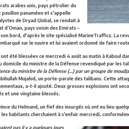
ats arabes unis, pays pétrolier du
t pavillon panaméen et s’appelle
alystes de Dryad Global, se rendait à
at d’Oman, pays voisin des Emirats –
 son bord, d’après le site spécialisé MarineTrafficz. La rev
arqué sur le navire et lui avaient ordonné de faire route 
ont été blessées ce mercredi 4 août au matin à Kaboul dan
u domicile du ministre de la Défense revendiqué par les tal
idence du ministre de la Défense (…) par un groupe de moudj
ihullah Mujahid, un porte-parole des talibans. Cette attaq
mentaux, a-t-il ajouté. Deux grosses explosions ont seco
ués et une vingtaine blessés.
vince du Helmand, un fief des insurgés où ont eu lieu quel
e, les habitants cherchaient à s’enfuir mercredi, conformé
ient pas il y a quelques jours