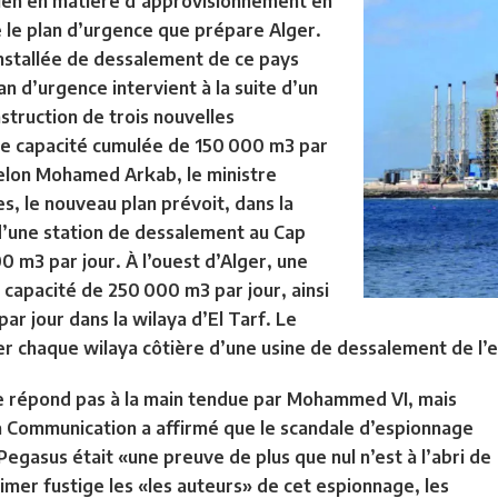
ien en matière d’approvisionnement en
le plan d’urgence que prépare Alger.
installée de dessalement de ce pays
n d’urgence intervient à la suite d’un
struction de trois nouvelles
ne capacité cumulée de 150 000 m3 par
. Selon Mohamed Arkab, le ministre
s, le nouveau plan prévoit, dans la
d’une station de dessalement au Cap
 m3 par jour. À l’ouest d’Alger, une
e capacité de 250 000 m3 par jour, ainsi
r jour dans la wilaya d’El Tarf. Le
r chaque wilaya côtière d’une usine de dessalement de l’
e répond pas à la main tendue par Mohammed VI, mais
la Communication a affirmé que le scandale d’espionnage
 Pegasus était «une preuve de plus que nul n’est à l’abri de
imer fustige les «les auteurs» de cet espionnage, les