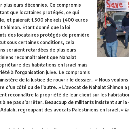
ur plusieurs décennies. Ce compromis
 tant que locataires protégés, ce qui
cile, et paierait 1.500 shekels (400 euros
at Shimon. Étant donné que la loi
nts des locataires protégés de première
ut sous certaines conditions, cela
ions seraient retardées de plusieurs
tiniens reconnaîtraient que Nahalat
riétaire des habitations en Israël mais
iété à l’organisation juive. Le compromis
ministère de la Justice de rouvrir le dossier. « Nous voulons
re d’un côté ou de l’autre. » L’avocat de Nahalat Shimon a 
nt reconnaître la propriété de leur client sur les habitation
 à ne pas s’arrêter. Beaucoup de militants insistent sur la
 Adalah, regroupant des avocats Palestiniens en Israël, «
la