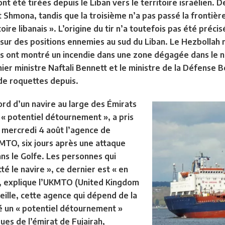
ont été tirées depuis le Liban vers le territoire israélien. 
yat Shmona, tandis que la troisième n’a pas passé la frontiè
ritoire libanais ». L’origine du tir n’a toutefois pas été préc
es sur des positions ennemies au sud du Liban. Le Hezbollah
ns ont montré un incendie dans une zone dégagée dans le nor
ier ministre Naftali Bennett et le ministre de la Défense 
s de roquettes depuis.
ord d’un navire au large des Émirats
« potentiel détournement », a pris
 mercredi 4 août l’agence de
MTO, six jours après une attaque
ns le Golfe. Les personnes qui
é le navire », ce dernier est « en
i », explique l’UKMTO (United Kingdom
eille, cette agence qui dépend de la
é un « potentiel détournement »
ques de l’émirat de Fujairah,