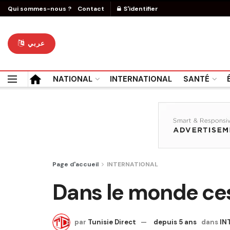
Qui sommes-nous ?
Contact
S'identifier
عربي
NATIONAL
INTERNATIONAL
SANTÉ
Page d'accueil
INTERNATIONAL
Dans le monde ces
par
Tunisie Direct
depuis 5 ans
dans
IN