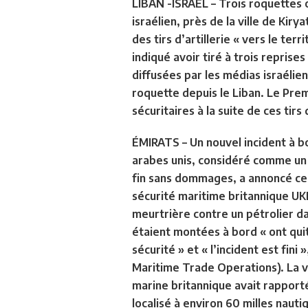
LIBAN -ISRAËL
– Trois roquettes 
israélien, près de la ville de Kir
des tirs d’artillerie « vers le ter
indiqué avoir tiré à trois repris
diffusées par les médias israélie
roquette depuis le Liban. Le Prem
sécuritaires à la suite de ces tir
ÉMIRATS –
Un nouvel incident à b
arabes unis, considéré comme un 
fin sans dommages, a annoncé ce
sécurité maritime britannique UK
meurtrière contre un pétrolier da
étaient montées à bord « ont quitt
sécurité » et « l’incident est fin
Maritime Trade Operations). La v
marine britannique avait rapport
localisé à environ 60 milles nauti