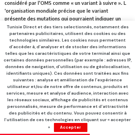
considéré par l’OMS comme « un variant à suivre ». L
‘organisation mondiale précise que le variant
présente des mutations qui pourraient indiquer un
risque d’« échappement immunitaire (résistance aux
Tunisie Direct et des tiers selectionnés, notamment des
partenaires publicitaires, utilisent des cookies ou des
vaccins), et souligne que des études supplémentaires
technologies similaires. Les cookies nous permettent
sont nécessaires pour mieux comprendre ses
d’accéder à, d’analyser et de stocker des informations
caractéristiques. Le variant Mu a été détecté pour la
telles que les caractéristiques de votre terminal ainsi que
première fois en Colombie en janvier. Depuis, il a été
certaines données personnelles (par exemple : adresses IP,
signalé dans d’autres pays d’Amérique du Sud et en
données de navigation, d’utilisation ou de géolocalisation,
identifiants uniques). Ces données sont traitées aux fins
Europe. « Bien que la prévalence mondiale du variant
suivantes : analyse et amélioration de l’expérience
Mu parmi les cas séquencés ait diminué et soit
utilisateur et/ou de notre offre de contenus, produits et
actuellement inférieure à 0,1 %, sa prévalence en
services, mesure et analyse d’audience, interaction avec
Colombie (39 %) et en Équateur (13 %) a
les réseaux sociaux, affichage de publicités et contenus
constamment augmenté », a expliqué l’OMS.
personnalisés, mesure de performance et d’attractivité
des publicités et du contenu. Vous pouvez consentir à
IDA –
New York s’est réveillée sous les eaux, groggy,
l’utilisation de ces technologies en cliquant sur « accepter
ce jeudi matin. Frappée dans la nuit par des
»
Accepter
inondations soudaines et historiques, au passage des