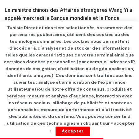
Le ministre chinois des Affaires étrangères Wang Yi a
appelé mercredi la Banque mondiale et le Fonds
monétaire international (FMI) à reprendre le
Tunisie Direct et des tiers selectionnés, notamment des
versement d’un soutien financier à l’Afghanistan afin
partenaires publicitaires, utilisent des cookies ou des
technologies similaires. Les cookies nous permettent
que le pays puisse entamer sa reconstruction. « Mon
d’accéder à, d’analyser et de stocker des informations
impression générale est que les talibans sont désireux
telles que les caractéristiques de votre terminal ainsi que
de dialoguer et de coopérer avec l’extérieur, et qu’ils
certaines données personnelles (par exemple : adresses IP,
sont sérieux à ce sujet », a déclaré Wang Yi.
données de navigation, d’utilisation ou de géolocalisation,
identifiants uniques). Ces données sont traitées aux fins
BREXIT PÊCHE
– Un nouveau palier a été franchi ce
suivantes : analyse et amélioration de l’expérience
jeudi dans l’affrontement entre la France et la
utilisateur et/ou de notre offre de contenus, produits et
Grande-Bretagne sur les zones de pêche dans la
services, mesure et analyse d’audience, interaction avec
les réseaux sociaux, affichage de publicités et contenus
Manche après le Brexit, avec l’immobilisation d’un
personnalisés, mesure de performance et d’attractivité
chalutier écossais au Havre et l’annonce par Londres
des publicités et du contenu. Vous pouvez consentir à
d’une riposte aux mesures que Paris compte mettre
l’utilisation de ces technologies en cliquant sur « accepter
en œuvre la semaine prochaine. A compter du 2
»
Accepter
novembre, Paris interdira aux navires britanniques de