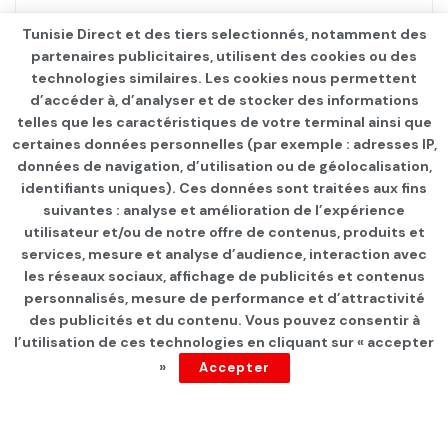
Tunisie Direct et des tiers selectionnés, notamment des
partenaires publicitaires, utilisent des cookies ou des
technologies similaires. Les cookies nous permettent
d’accéder à, d’analyser et de stocker des informations
telles que les caractéristiques de votre terminal ainsi que
certaines données personnelles (par exemple : adresses IP,
données de navigation, d’utilisation ou de géolocalisation,
identifiants uniques). Ces données sont traitées aux fins
suivantes : analyse et amélioration de l’expérience
Page d'accueil
Les infos du jour
utilisateur et/ou de notre offre de contenus, produits et
services, mesure et analyse d’audience, interaction avec
Rassemblement d’ouvriers
les réseaux sociaux, affichage de publicités et contenus
devant l’ARP en marge de la
personnalisés, mesure de performance et d’attractivité
des publicités et du contenu. Vous pouvez consentir à
plénière sur l’amendement
l’utilisation de ces technologies en cliquant sur « accepter
»
Accepter
du Code du travail
par
Tunisie Direct
depuis 1 an