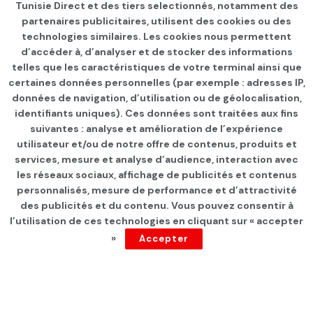
Tunisie Direct et des tiers selectionnés, notamment des
partenaires publicitaires, utilisent des cookies ou des
technologies similaires. Les cookies nous permettent
d’accéder à, d’analyser et de stocker des informations
telles que les caractéristiques de votre terminal ainsi que
certaines données personnelles (par exemple : adresses IP,
données de navigation, d’utilisation ou de géolocalisation,
identifiants uniques). Ces données sont traitées aux fins
suivantes : analyse et amélioration de l’expérience
Page d'accueil
INTERNATIONAL
utilisateur et/ou de notre offre de contenus, produits et
services, mesure et analyse d’audience, interaction avec
Le pape dénonce le
les réseaux sociaux, affichage de publicités et contenus
déplacement forcé des
personnalisés, mesure de performance et d’attractivité
des publicités et du contenu. Vous pouvez consentir à
Palestiniens à Gaza
l’utilisation de ces technologies en cliquant sur « accepter
»
Accepter
par
Tunisie Direct
depuis 11 mois