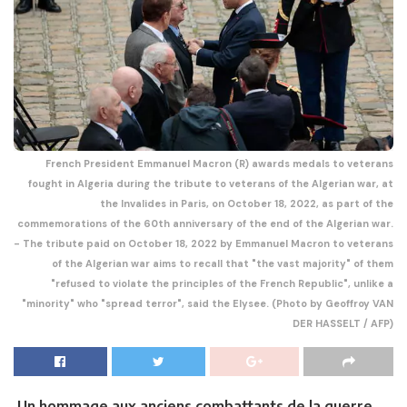
French President Emmanuel Macron (R) awards medals to veterans
fought in Algeria during the tribute to veterans of the Algerian war, at
the Invalides in Paris, on October 18, 2022, as part of the
commemorations of the 60th anniversary of the end of the Algerian war.
- The tribute paid on October 18, 2022 by Emmanuel Macron to veterans
of the Algerian war aims to recall that "the vast majority" of them
"refused to violate the principles of the French Republic", unlike a
"minority" who "spread terror", said the Elysee. (Photo by Geoffroy VAN
DER HASSELT / AFP)
Un hommage aux anciens combattants de la guerre