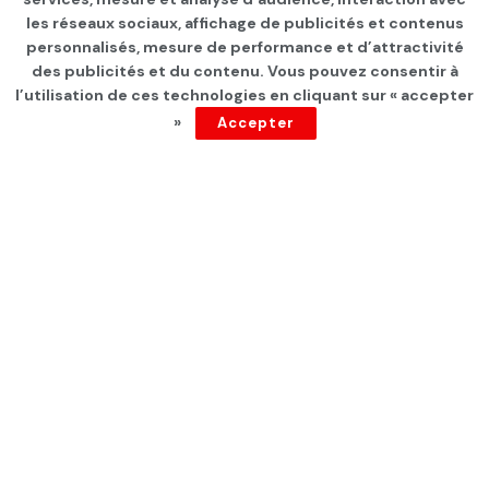
Dans le monde ces
les réseaux sociaux, affichage de publicités et contenus
dernières heures
personnalisés, mesure de performance et d’attractivité
des publicités et du contenu. Vous pouvez consentir à
l’utilisation de ces technologies en cliquant sur « accepter
par
Tunisie Direct
depuis 4 ans
»
Accepter