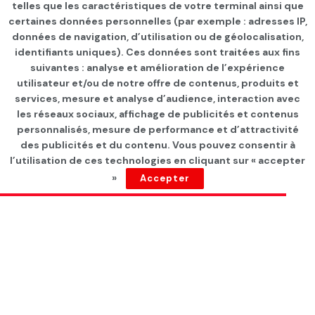
telles que les caractéristiques de votre terminal ainsi que
certaines données personnelles (par exemple : adresses IP,
données de navigation, d’utilisation ou de géolocalisation,
identifiants uniques). Ces données sont traitées aux fins
suivantes : analyse et amélioration de l’expérience
Page d'accueil
Les infos du jour
utilisateur et/ou de notre offre de contenus, produits et
services, mesure et analyse d’audience, interaction avec
Justice: Nouvelles
les réseaux sociaux, affichage de publicités et contenus
condamnations de cadres
personnalisés, mesure de performance et d’attractivité
des publicités et du contenu. Vous pouvez consentir à
d’Ennahdha
l’utilisation de ces technologies en cliquant sur « accepter
»
Accepter
par
Tunisie Direct
depuis 1 an