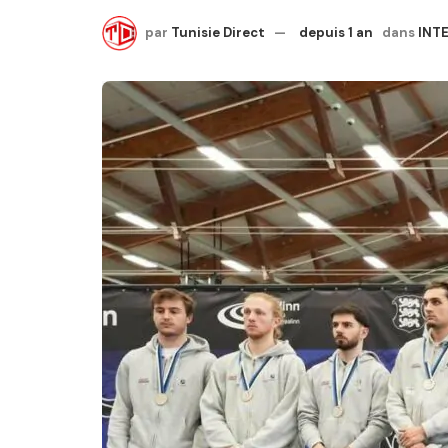
par
Tunisie Direct
depuis 1 an
dans
INT