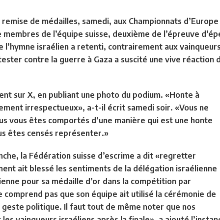
remise de médailles, samedi, aux Championnats d’Europe d
re membres de l’équipe suisse, deuxième de l’épreuve d’ép
 l’hymne israélien a retenti, contrairement aux vainqueurs 
ter contre la guerre à Gaza a suscité une vive réaction d
ident sur X, en publiant une photo du podium. «Honte à
ment irrespectueux», a-t-il écrit samedi soir. «Vous ne
s vous êtes comportés d’une manière qui est une honte
us êtes censés représenter.»
he, la Fédération suisse d’escrime a dit «regretter
t ait blessé les sentiments de la délégation israélienne
lienne pour sa médaille d’or dans la compétition par
e comprend pas que son équipe ait utilisé la cérémonie de
 geste politique. Il faut tout de même noter que nos
les vainqueurs israéliens après la finale», a ajouté l’instan