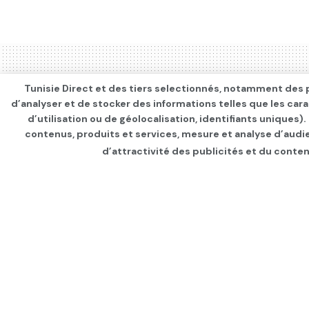
Tunisie Direct et des tiers selectionnés, notamment des p
d’analyser et de stocker des informations telles que les car
d’utilisation ou de géolocalisation, identifiants uniques)
contenus, produits et services, mesure et analyse d’audi
d’attractivité des publicités et du conten
Page d'accueil
INTERNATIONAL
Blinken fait étape
Israël
par
Tunisie Direct
depuis 3 ans
dans
IN