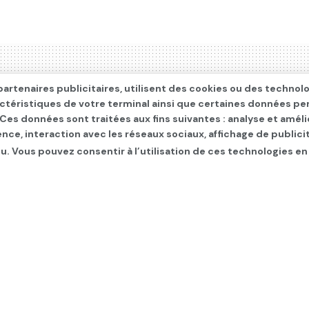
artenaires publicitaires, utilisent des cookies ou des technol
actéristiques de votre terminal ainsi que certaines données pe
. Ces données sont traitées aux fins suivantes : analyse et améli
ence, interaction avec les réseaux sociaux, affichage de publi
u. Vous pouvez consentir à l’utilisation de ces technologies en
 en Arabie saoudite avan
TERNATIONAL
,
Les infos du jour