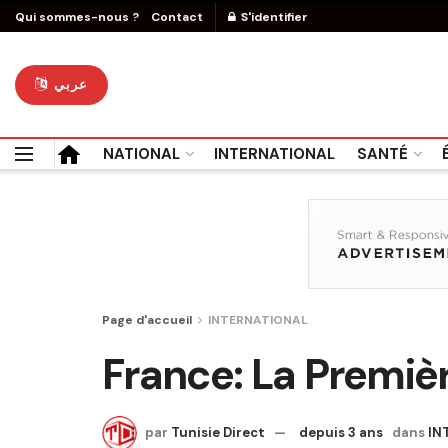
Qui sommes-nous ?
Contact
S'identifier
عربي
NATIONAL
INTERNATIONAL
SANTÉ
Page d'accueil
INTERNATIONAL
France: La Premièr
par
Tunisie Direct
depuis 3 ans
dans
IN