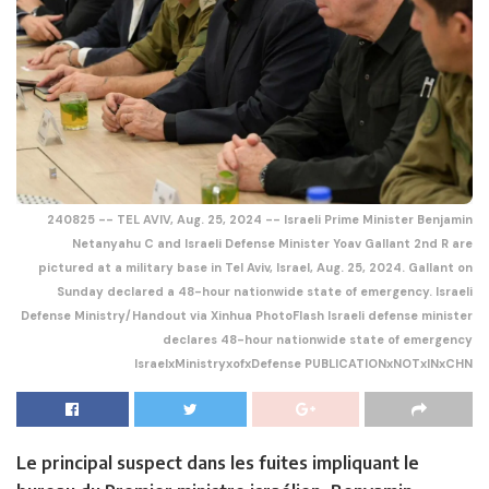
240825 -- TEL AVIV, Aug. 25, 2024 -- Israeli Prime Minister Benjamin
Netanyahu C and Israeli Defense Minister Yoav Gallant 2nd R are
pictured at a military base in Tel Aviv, Israel, Aug. 25, 2024. Gallant on
Sunday declared a 48-hour nationwide state of emergency. Israeli
Defense Ministry/Handout via Xinhua PhotoFlash Israeli defense minister
declares 48-hour nationwide state of emergency
IsraelxMinistryxofxDefense PUBLICATIONxNOTxINxCHN
Le principal suspect dans les fuites impliquant le