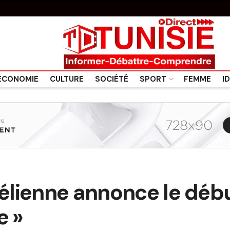
ÉCONOMIE
CULTURE
SOCIÉTÉ
SPORT
FEMME
I
aélienne annonce le déb
e »