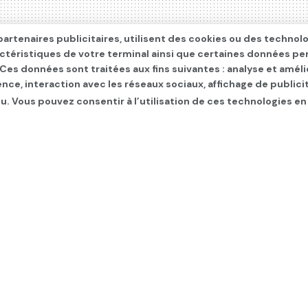
artenaires publicitaires, utilisent des cookies ou des technol
actéristiques de votre terminal ainsi que certaines données pe
. Ces données sont traitées aux fins suivantes : analyse et améli
ence, interaction avec les réseaux sociaux, affichage de publi
u. Vous pouvez consentir à l’utilisation de ces technologies en
n test
ONAL
,
Les infos du jour
,
SLIDER