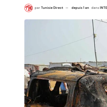
par
Tunisie Direct
depuis 1 an
dans
INT