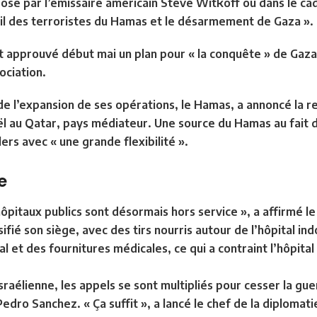
posé par l’émissaire américain
Steve Witkoff
ou dans le cad
exil des terroristes du Hamas et le désarmement de Gaza ».
 approuvé début mai un plan pour « la conquête » de Gaza
ociation.
 de l’expansion de ses opérations, le Hamas, a annoncé
la r
aël au Qatar, pays médiateur. Une source du Hamas au fait 
lers
avec « une grande flexibilité »
.
e
hôpitaux publics sont désormais hors service »
, a affirmé l
sifié son siège, avec des tirs nourris autour de l’hôpital in
 et des fournitures médicales, ce qui a contraint l’hôpital 
sraélienne, les appels se sont multipliés pour cesser la gu
edro Sanchez
. « Ça suffit », a lancé le chef de la diplomat