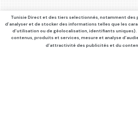
Tunisie Direct et des tiers selectionnés, notamment des p
d’analyser et de stocker des informations telles que les car
d’utilisation ou de géolocalisation, identifiants uniques)
contenus, produits et services, mesure et analyse d’audi
d’attractivité des publicités et du conten
Page d'accueil
INTERNATIONAL
Trump-Poutine : u
par
F Farès
depuis 1 an
dans
INTERNATI