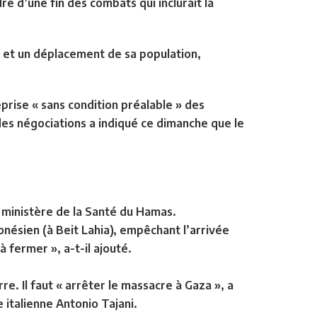
re d’une fin des combats qui inclurait la
 et un déplacement de sa population,
eprise « sans condition préalable »
des
des négociations a indiqué ce dimanche que le
e ministère de la Santé du Hamas.
donésien (à Beit Lahia), empêchant l’arrivée
à fermer », a-t-il ajouté.
erre.
Il faut « arrêter le massacre à Gaza »
, a
ie italienne Antonio Tajani.