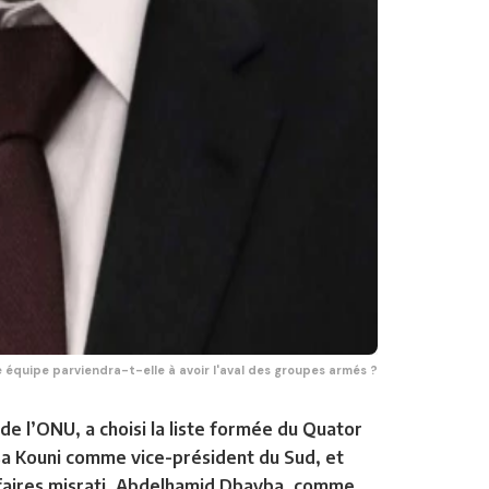
 équipe parviendra-t-elle à avoir l'aval des groupes armés ?
de l’ONU, a choisi la liste formée du Quator
sa Kouni comme vice-président du Sud, et
faires misrati, Abdelhamid Dbayba, comme