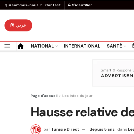
Qui sommes-nous ?
Contact
S'identifier
عربي
NATIONAL
INTERNATIONAL
SANTÉ
Page d'accueil
Les infos du jour
Hausse relative d
par
Tunisie Direct
depuis 5 ans
dans
Les