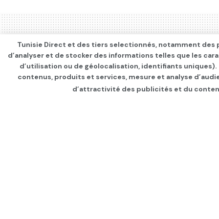
Tunisie Direct et des tiers selectionnés, notamment des p
d’analyser et de stocker des informations telles que les car
d’utilisation ou de géolocalisation, identifiants uniques)
contenus, produits et services, mesure et analyse d’audi
d’attractivité des publicités et du conten
Page d'accueil
Les infos du jour
Bilan : Environ 6
2ème jour de vacc
par
Tunisie Direct
depuis 5 ans
dans
Les