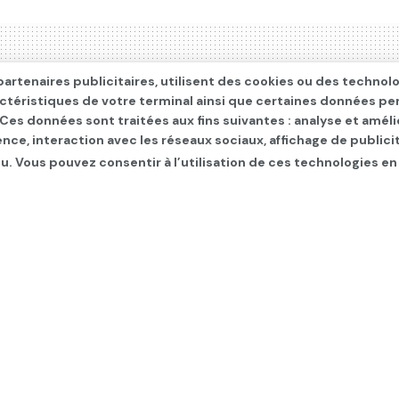
artenaires publicitaires, utilisent des cookies ou des technol
actéristiques de votre terminal ainsi que certaines données pe
. Ces données sont traitées aux fins suivantes : analyse et améli
ence, interaction avec les réseaux sociaux, affichage de publi
u. Vous pouvez consentir à l’utilisation de ces technologies en
00 000 personnes vaccin
ination intensive
 infos du jour
,
SLIDER
,
SOCIÉTÉ