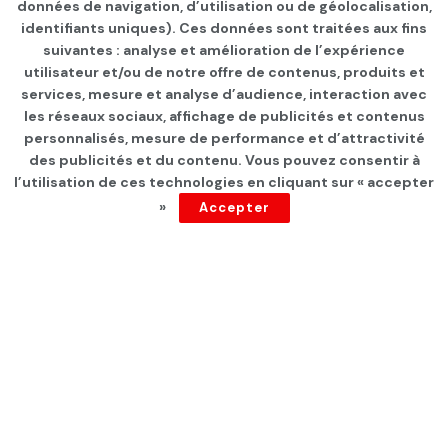
données de navigation, d’utilisation ou de géolocalisation,
identifiants uniques). Ces données sont traitées aux fins
suivantes : analyse et amélioration de l’expérience
Page d'accueil
INTERNATIONAL
utilisateur et/ou de notre offre de contenus, produits et
services, mesure et analyse d’audience, interaction avec
Un projet qui risque de
les réseaux sociaux, affichage de publicités et contenus
déplaire à son voisin:
personnalisés, mesure de performance et d’attractivité
des publicités et du contenu. Vous pouvez consentir à
L’Algérie ambitionne de
l’utilisation de ces technologies en cliquant sur « accepter
»
Accepter
planter 200.000 arganiers
par
Tunisie Direct
depuis 2 ans