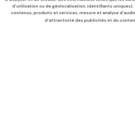
d’utilisation ou de géolocalisation, identifiants uniques)
contenus, produits et services, mesure et analyse d’audi
d’attractivité des publicités et du conten
Page d'accueil
INTERNATIONAL
Dans le monde ces
par
Tunisie Direct
depuis 5 ans
dans
IN