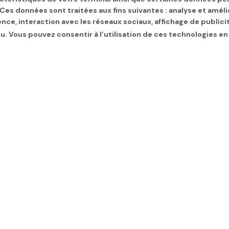
. Ces données sont traitées aux fins suivantes : analyse et améli
ence, interaction avec les réseaux sociaux, affichage de publi
u. Vous pouvez consentir à l’utilisation de ces technologies en
 dernières heures
TERNATIONAL
,
Les infos du jour
,
SLIDER