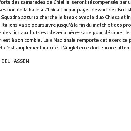
efforts des camarades de Chiellini seront récompensés par un
ossession de la balle à 71 % a fini par payer devant des Brit
a Squadra azzurra cherche le break avec le duo Chiesa et 
 Italiens va se poursuivre jusqu’à la fin du match et des p
 des tirs aux buts est devenu nécessaire pour désigner le
on est à son comble. La « Nazionale remporte cet exercice
et c’est amplement mérité. L’Angleterre doit encore atten
l BELHASSEN