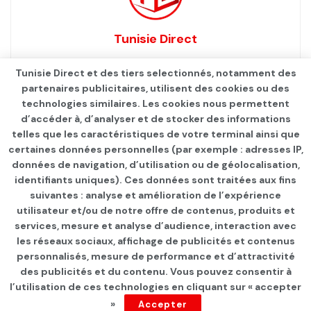
Tunisie Direct
Tunisie Direct et des tiers selectionnés, notamment des
partenaires publicitaires, utilisent des cookies ou des
technologies similaires. Les cookies nous permettent
d’accéder à, d’analyser et de stocker des informations
telles que les caractéristiques de votre terminal ainsi que
certaines données personnelles (par exemple : adresses IP,
données de navigation, d’utilisation ou de géolocalisation,
identifiants uniques). Ces données sont traitées aux fins
suivantes : analyse et amélioration de l’expérience
Page d'accueil
Les infos du jour
utilisateur et/ou de notre offre de contenus, produits et
services, mesure et analyse d’audience, interaction avec
Hospitalisé 6 fois en 23
les réseaux sociaux, affichage de publicités et contenus
jours: Le père de Jaouhar
personnalisés, mesure de performance et d’attractivité
des publicités et du contenu. Vous pouvez consentir à
Ben Mbarek alerte sur la
l’utilisation de ces technologies en cliquant sur « accepter
»
Accepter