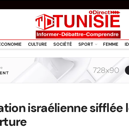
ÉCONOMIE
CULTURE
SOCIÉTÉ
SPORT
FEMME
I
ion israélienne sifflée l
rture