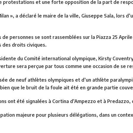
e protestations et une forte opposition de la part de respo
ilan », a déclaré le maire de la ville, Giuseppe Sala, lors d’u
s de personnes se sont rassemblées sur la Piazza 25 April
s des droits civiques.
idente du Comité international olympique, Kirsty Coventry,
uverture sera perçue par tous comme une occasion de se r
sée de neuf athlètes olympiques et d’un athlète paralymp
bien que le bruit de la foule ait été en grande partie couve
ions ont été signalées à Cortina d’Ampezzo et à Predazzo, o
ation majeure pour plusieurs délégations, dans un contexte