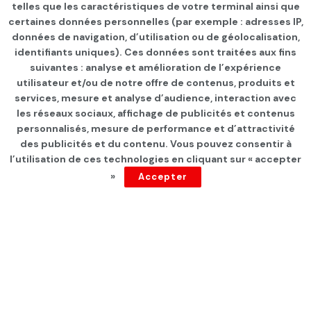
telles que les caractéristiques de votre terminal ainsi que
certaines données personnelles (par exemple : adresses IP,
données de navigation, d’utilisation ou de géolocalisation,
identifiants uniques). Ces données sont traitées aux fins
suivantes : analyse et amélioration de l’expérience
Page d'accueil
Les infos du jour
utilisateur et/ou de notre offre de contenus, produits et
services, mesure et analyse d’audience, interaction avec
Majdi Ben Ghazala propose
les réseaux sociaux, affichage de publicités et contenus
l’application de l’article 163
personnalisés, mesure de performance et d’attractivité
des publicités et du contenu. Vous pouvez consentir à
de la loi éléctorale
l’utilisation de ces technologies en cliquant sur « accepter
»
Accepter
par
Tunisie Direct
depuis 5 ans