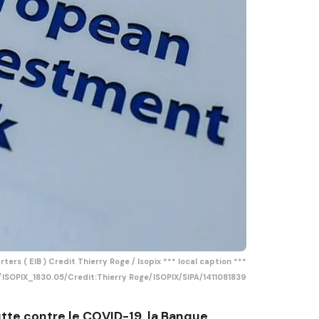
s ( EIB ) Credit Thierry Roge / Isopix *** local caption ***
ISOPIX_1830.05/Credit:Thierry Roge/ISOPIX/SIPA/1411081839
 lutte contre le COVID-19, la Banque