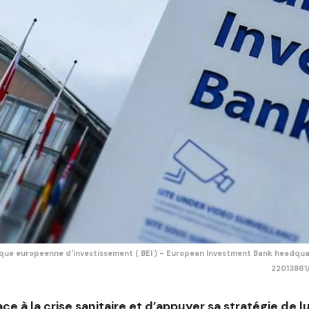
e europeenne d'investissement ( BEI ) - European Investment Bank headquarter
22013861/
 face à la crise sanitaire et d’appuyer sa stratégie de