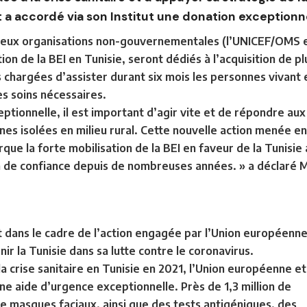
a accordé via son Institut une donation exceptionn
deux organisations non-gouvernementales (l’UNICEF/OMS et
ion de la BEI en Tunisie, seront dédiés à l’acquisition de
chargées d’assister durant six mois les personnes vivant e
les soins nécessaires.
ceptionnelle, il est important d’agir vite et de répondre au
es isolées en milieu rural. Cette nouvelle action menée e
que la forte mobilisation de la BEI en faveur de la Tunisie
en de confiance depuis de nombreuses années. » a déclaré M
t dans le cadre de l’action engagée par l’Union européenn
r la Tunisie dans sa lutte contre le coronavirus.
la crise sanitaire en Tunisie en 2021, l’Union européenne et
e aide d’urgence exceptionnelle. Près de 1,3 million de
de masques faciaux, ainsi que des tests antigéniques, des