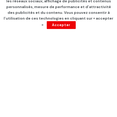
les réseaux sociaux, affichage de publicités et contenus
JSK et Tataouine quittent la
personnalisés, mesure de performance et d’attractivité
des publicités et du contenu. Vous pouvez consentir à
scène
l’utilisation de ces technologies en cliquant sur « accepter
»
Accepter
par
Tunisie Direct
depuis 5 ans