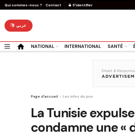
Qui sommes-nous ?
Contact
S'identifier
عربي
NATIONAL
INTERNATIONAL
SANTÉ
Page d'accueil
Les infos du jour
La Tunisie expuls
condamne une « dé