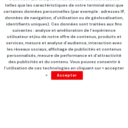
telles que les caractéristiques de votre terminal ainsi que
certaines données personnelles (par exemple : adresses IP,
données de navigation, d’utilisation ou de géolocalisation,
identifiants uniques). Ces données sont traitées aux fins
suivantes : analyse et amélioration de l’expérience
Page d'accueil
INTERNATIONAL
utilisateur et/ou de notre offre de contenus, produits et
services, mesure et analyse d’audience, interaction avec
Gaza: 16 soldats israéliens
les réseaux sociaux, affichage de publicités et contenus
se sont suicidés en 2025
personnalisés, mesure de performance et d’attractivité
des publicités et du contenu. Vous pouvez consentir à
l’utilisation de ces technologies en cliquant sur « accepter
par
Tunisie Direct
depuis 1 an
»
Accepter