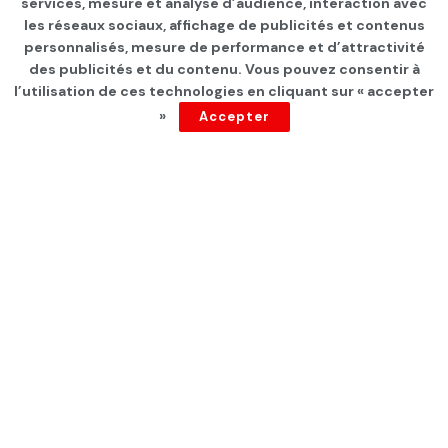
services, mesure et analyse d’audience, interaction avec
Rached Ghannouchi testé
les réseaux sociaux, affichage de publicités et contenus
positif à la covid-19
personnalisés, mesure de performance et d’attractivité
des publicités et du contenu. Vous pouvez consentir à
l’utilisation de ces technologies en cliquant sur « accepter
par
Tunisie Direct
depuis 5 ans
»
Accepter
Le président du Parlement et leader du parti