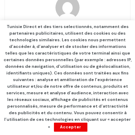
F Farès
Tunisie Direct et des tiers selectionnés, notamment des
partenaires publicitaires, utilisent des cookies ou des
technologies similaires. Les cookies nous permettent
d’accéder à, d’analyser et de stocker des informations
telles que les caractéristiques de votre terminal ainsi que
certaines données personnelles (par exemple : adresses IP,
données de navigation, d’utilisation ou de géolocalisation,
identifiants uniques). Ces données sont traitées aux fins
suivantes : analyse et amélioration de l’expérience
Page d'accueil
INTERNATIONAL
utilisateur et/ou de notre offre de contenus, produits et
services, mesure et analyse d’audience, interaction avec
Kim Jong-un adresse ses
les réseaux sociaux, affichage de publicités et contenus
mauvais vœux au « chien
personnalisés, mesure de performance et d’attractivité
des publicités et du contenu. Vous pouvez consentir à
enragé » Joe Biden
l’utilisation de ces technologies en cliquant sur « accepter
»
Accepter