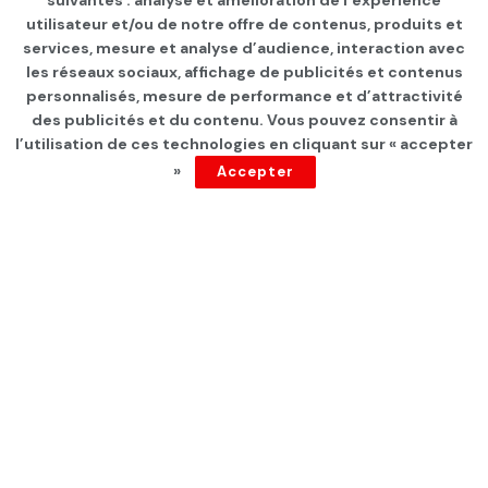
suivantes : analyse et amélioration de l’expérience
Page d'accueil
Les infos du jour
utilisateur et/ou de notre offre de contenus, produits et
services, mesure et analyse d’audience, interaction avec
Dans un communiqué de la
les réseaux sociaux, affichage de publicités et contenus
présidence du parlement :
personnalisés, mesure de performance et d’attractivité
des publicités et du contenu. Vous pouvez consentir à
Ghannouchi salue le rôle de
l’utilisation de ces technologies en cliquant sur « accepter
»
Accepter
l’UGTT
par
Tunisie Direct
depuis 5 ans