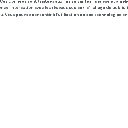
. Ces données sont traitées aux fins suivantes : analyse et améli
ence, interaction avec les réseaux sociaux, affichage de publi
u. Vous pouvez consentir à l’utilisation de ces technologies en
 de la 20è campagne na
r la lutte contre la viol
ème du numérique
MME
,
Les infos du jour
,
SLIDER