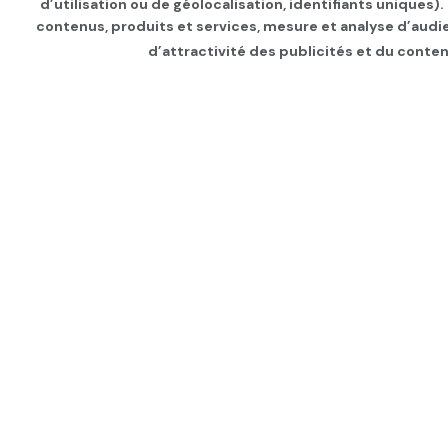
d’utilisation ou de géolocalisation, identifiants uniques)
contenus, produits et services, mesure et analyse d’audi
d’attractivité des publicités et du conten
Page d'accueil
FEMME
Maroc: lancement
sensibilisation pou
femmes sur le th
par
Tunisie Direct
depuis 4 ans
dans
FE