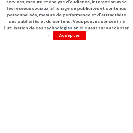
services, mesure et analyse d’audience, interaction avec
Droits de douane : les États-
les réseaux sociaux, affichage de publicités et contenus
Unis et l’UE ont conclu un
personnalisés, mesure de performance et d’attractivité
des publicités et du contenu. Vous pouvez consentir à
accord, annonce Trump
l’utilisation de ces technologies en cliquant sur « accepter
»
Accepter
par
Tunisie Direct
depuis 1 an