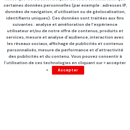
certaines données personnelles (par exemple : adresses IP,
données de navigation, d’utilisation ou de géolocalisation,
identifiants uniques). Ces données sont traitées aux fins
suivantes : analyse et amélioration de l’expérience
Page d'accueil
FEMME
utilisateur et/ou de notre offre de contenus, produits et
services, mesure et analyse d’audience, interaction avec
Indignation en Iran, où une
les réseaux sociaux, affichage de publicités et contenus
femme a été fouettée pour
personnalisés, mesure de performance et d’attractivité
des publicités et du contenu. Vous pouvez consentir à
ne pas avoir porté le foulard
l’utilisation de ces technologies en cliquant sur « accepter
»
Accepter
par
Tunisie Direct
depuis 3 ans