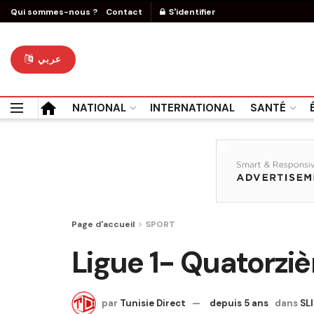
Qui sommes-nous ?
Contact
S'identifier
عربي
NATIONAL
INTERNATIONAL
SANTÉ
Page d'accueil
SPORT
Ligue 1- Quatorzi
par
Tunisie Direct
depuis 5 ans
dans
SL