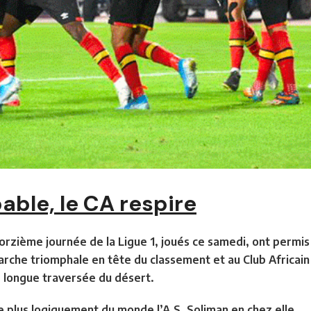
ble, le CA respire
zième journée de la Ligue 1, joués ce samedi, ont permis
arche triomphale en tête du classement et au Club Africain
e longue traversée du désert.
le plus logiquement du monde l’A.S. Soliman en chez elle