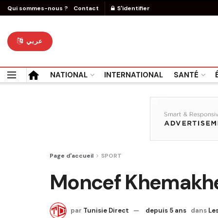
Qui sommes-nous ?
Contact
S'identifier
عربي
NATIONAL
INTERNATIONAL
SANTÉ
Page d'accueil
SPORT
Moncef Khemakhem
par
Tunisie Direct
depuis 5 ans
dans
Les